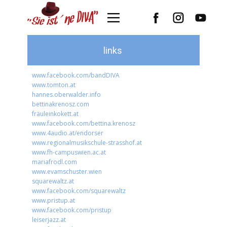
links
www.facebook.com/bandDIVA
www.tomton.at
hannes.oberwalder.info
bettinakrenosz.com
fräuleinkokett.at
www.facebook.com/bettina.krenosz
www.4audio.at/endorser
www.regionalmusikschule-strasshof.at
www.fh-campuswien.ac.at
mariafrodl.com
www.evamschuster.wien
squarewaltz.at
www.facebook.com/squarewaltz
www.pristup.at
www.facebook.com/pristup
leiserjazz.at