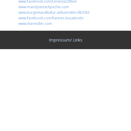
www.facebook.com/LeiserJazzWien
www.mandysmischpoche.com
www.burgenlandkultur.at/kuenstler/db/583
www.facebook.com/hannes.laszakovits
www.ilseriedler.com
Impressum
/
Links